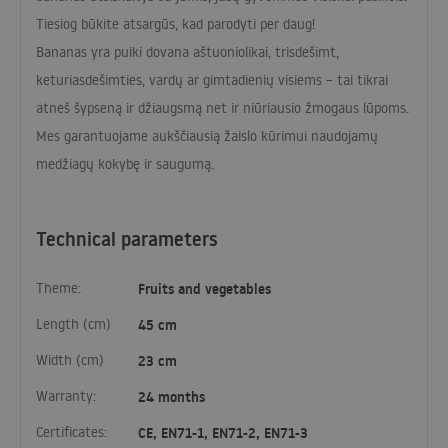
Tiesiog būkite atsargūs, kad parodyti per daug!
Bananas yra puiki dovana aštuoniolikai, trisdešimt,
keturiasdešimties, vardų ar gimtadienių visiems – tai tikrai
atneš šypseną ir džiaugsmą net ir niūriausio žmogaus lūpoms.
Mes garantuojame aukščiausią žaislo kūrimui naudojamų
medžiagų kokybę ir saugumą.
Technical parameters
Theme:
Fruits and vegetables
Length (cm)
45 cm
Width (cm)
23 cm
Warranty:
24 months
Certificates:
CE, EN71-1, EN71-2, EN71-3