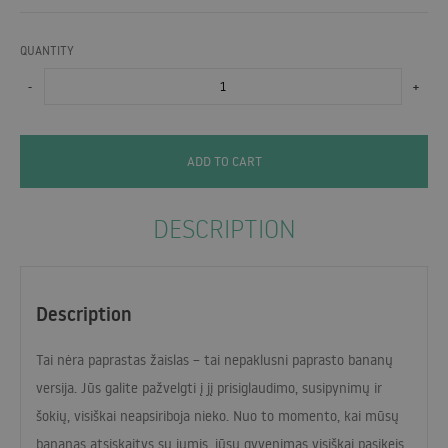
QUANTITY
-
+
ADD TO CART
DESCRIPTION
Description
Tai nėra paprastas žaislas – tai nepaklusni paprasto bananų
versija. Jūs galite pažvelgti į jį prisiglaudimo, susipynimų ir
šokių, visiškai neapsiriboja nieko. Nuo to momento, kai mūsų
bananas atsiskaitys su jumis, jūsų gyvenimas visiškai pasikeis.